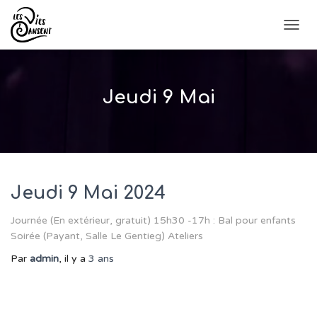
DÉPLI
LA
NAVIG
Jeudi 9 Mai
Jeudi 9 Mai 2024
Journée (En extérieur, gratuit) 15h30 -17h : Bal pour enfants
Soirée (Payant, Salle Le Gentieg) Ateliers
Par
admin
, il y a
3 ans