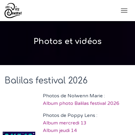
D
É
P
L
I
Photos et vidéos
E
R
L
A
N
A
V
Balilas festival 2026
I
G
Photos de Nolwenn Marie :
A
T
Album photo Balilas festival 2026
I
O
Photos de Poppy Lens :
N
Album mercredi 13
Album jeudi 14