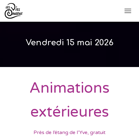
D
É
P
L
I
Vendredi 15 mai 2026
E
R
L
A
N
A
V
Animations
I
G
A
T
extérieures
I
O
N
Près de l’étang de l’Yve, gratuit