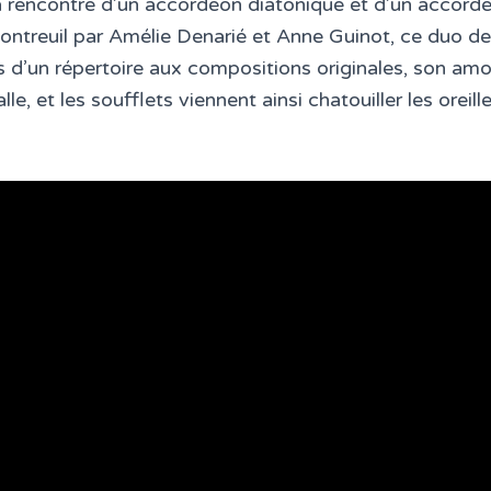
la rencontre d’un accordéon diatonique et d’un accord
ntreuil par Amélie Denarié et Anne Guinot, ce duo d
s d’un répertoire aux compositions originales, son amo
alle, et les soufflets viennent ainsi chatouiller les orei